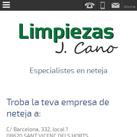
Idioma
INICI
SOBRE
NOSALTRES
SERVEIS
ON
Especialistes en neteja
ESTEM
CONTACTE
Troba la teva empresa de
neteja a:
C/ Barcelona, 332, local 1
08620 SANT VICENÇ DELS HORTS